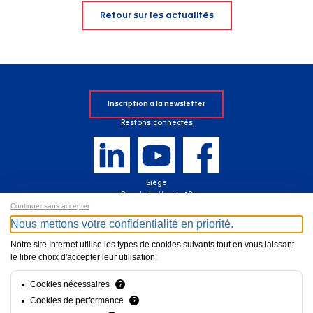
Retour sur les actualités
Inscription à la newsletter
Restons connectés
Siège
Rue de la Vernie 12
Continuer sans accepter
1023 Crissier
T.
+41 21 706 60 80
Nous mettons votre confidentialité en priorité.
Itinéraire
Agence
Notre site Internet utilise les types de cookies suivants tout en vous laissant
Route des Grives 2
le libre choix d'accepter leur utilisation:
1763 Granges-Paccot
T.
+41 26 422 27 27
Cookies nécessaires
?
Itinéraire
Cookies de performance
?
Assistance