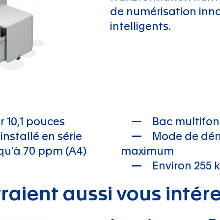
de numérisation inno
intelligents.
r 10,1 pouces
Bac multifon
nstallé en série
Mode de dém
squ’à 70 ppm (A4)
maximum
Environ 255 k
raient aussi vous intér