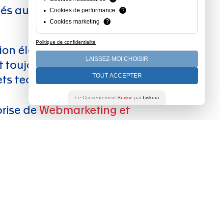
gés au cœur de la
Cookies de performance
?
Cookies marketing
?
Politique de confidentialité
tion électronique des
LAISSEZ-MOI CHOISIR
toujours plus connecté, ainsi
TOUT ACCEPTER
ets technologiques.
Le Consentement
Suisse
par
biskoui
prise de
Webmarketing et
et la qualité de sa
ce
Assistance
des Grives 2
Granges-Paccot