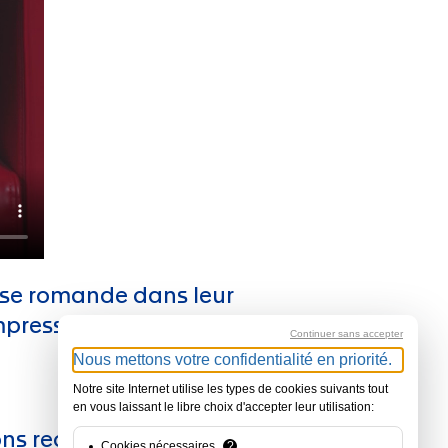
isse romande dans leur
mpression.
Continuer sans accepter
Nous mettons votre confidentialité en priorité.
Notre site Internet utilise les types de cookies suivants tout
en vous laissant le libre choix d'accepter leur utilisation:
 recueilli les retours de
Cookies nécessaires
?