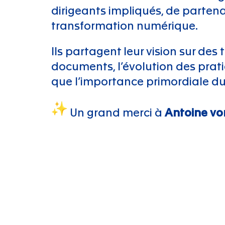
dirigeants impliqués, de partena
transformation numérique.
Ils partagent leur vision sur des
documents, l’évolution des prat
que l’importance primordiale du
Un grand merci à
Antoine vo
Acquisition basée à Lausanne
– 
collaboration.
Inscription à la newsl
Restons connectés