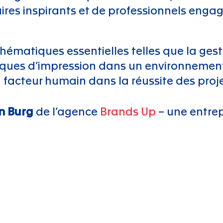
ires inspirants et de professionnels enga
 thématiques essentielles telles que la ges
iques d’impression dans un environnement 
 facteur humain dans la réussite des proj
n Burg
de l’agence
Brands Up
– une entre
pour son témoignage inspirant, sa fidélité 
etter
Siège
Agen
Rue de la Vernie 12
Route 
1023 Crissier
1763 